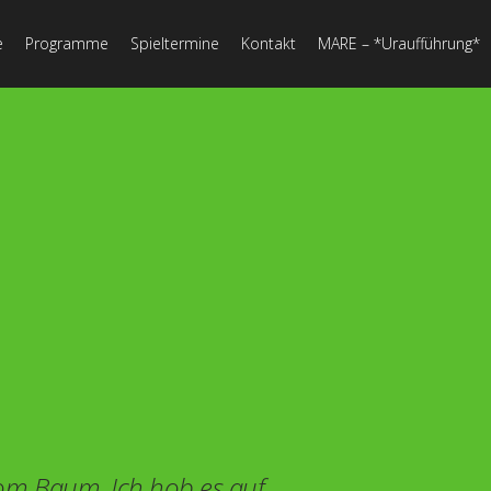
e
Programme
Spieltermine
Kontakt
MARE – *Uraufführung*
 vom Baum.
Ich hob es auf.