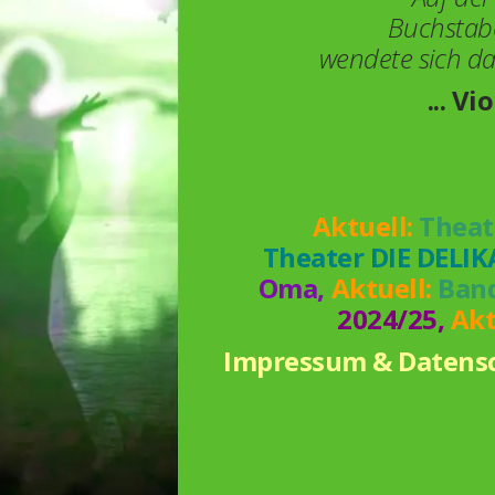
Buchstab
wendete sich das
... Vi
Aktuell:
Theat
Theater DIE DELI
Oma,
Aktuell:
Band
2024/25
,
Akt
Impressum & Datens
Imp
Impres
Impres
S
Impressu
Impress
Impressu
Som
00:00
Earth l
Baron Mün