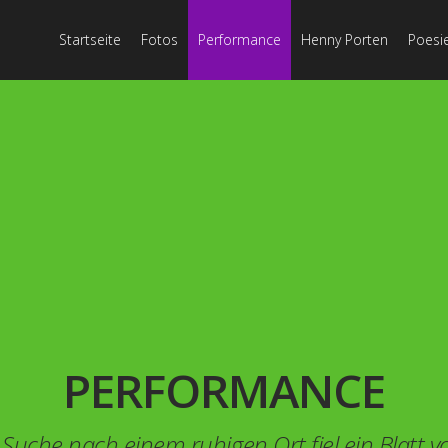
Startseite
Fotos
Performance
Henny Porten
Poesi
PERFORMANCE
 Suche nach einem ruhigen Ort fiel ein Blatt